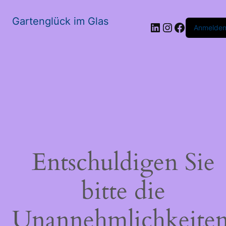
Gartenglück im Glas
LinkedIn
Instagram
Faceboo
Anmelde
Entschuldigen Sie
bitte die
Unannehmlichkeiten