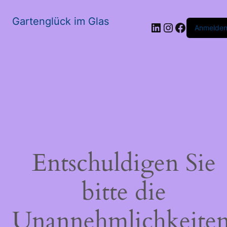
Gartenglück im Glas
LinkedIn
Instagram
Faceboo
Anmelde
Entschuldigen Sie
bitte die
Unannehmlichkeiten