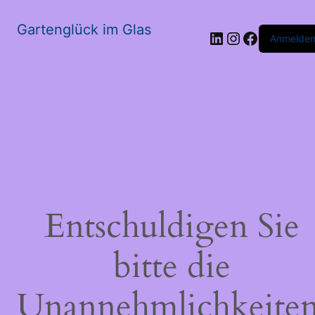
Gartenglück im Glas
LinkedIn
Instagram
Faceboo
Anmelde
Entschuldigen Sie
bitte die
Unannehmlichkeiten