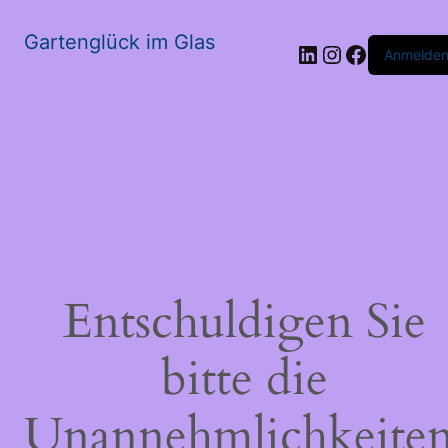
Gartenglück im Glas
LinkedIn
Instagram
Faceboo
Anmelde
Entschuldigen Sie
bitte die
Unannehmlichkeiten