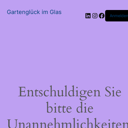
Gartenglück im Glas
LinkedIn
Instagram
Faceboo
Anmelde
Entschuldigen Sie
bitte die
Unannehmlichkeiten