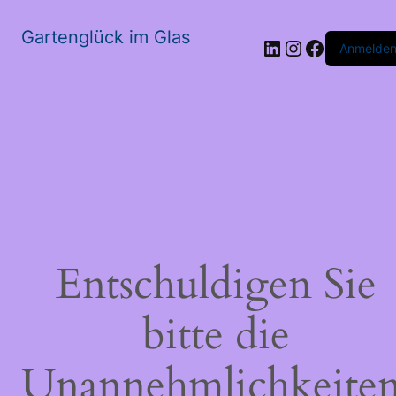
Gartenglück im Glas
LinkedIn
Instagram
Faceboo
Anmelde
Entschuldigen Sie
bitte die
Unannehmlichkeiten