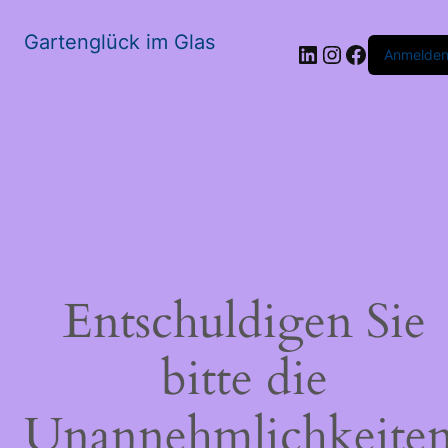
Gartenglück im Glas
LinkedIn
Instagram
Faceboo
Anmelde
Entschuldigen Sie
bitte die
Unannehmlichkeiten